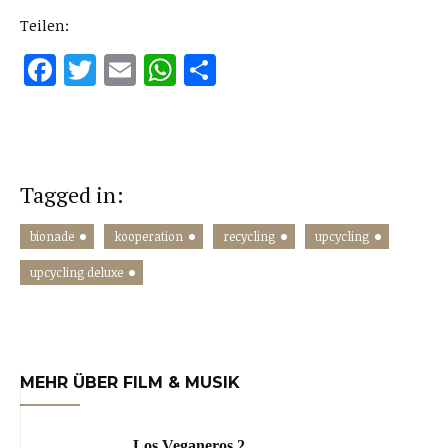
Teilen:
Facebook
Twitter
Email
WhatsApp
Teilen
Tagged in:
bionade
kooperation
recycling
upcycling
upcycling deluxe
MEHR ÜBER FILM & MUSIK
Los Veganeros 2