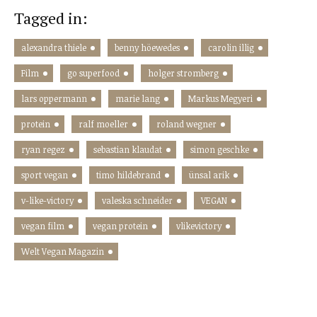
Tagged in:
alexandra thiele
benny höewedes
carolin illig
Film
go superfood
holger stromberg
lars oppermann
marie lang
Markus Megyeri
protein
ralf moeller
roland wegner
ryan regez
sebastian klaudat
simon geschke
sport vegan
timo hildebrand
ünsal arik
v-like-victory
valeska schneider
VEGAN
vegan film
vegan protein
vlikevictory
Welt Vegan Magazin