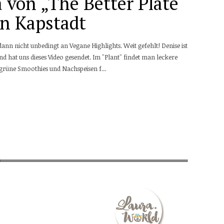
 von „The Better Plate“
in Kapstadt
n nicht unbedingt an Vegane Highlights. Weit gefehlt! Denise ist
nd hat uns dieses Video gesendet. Im "Plant" findet man leckere
 grüne Smoothies und Nachspeisen f...