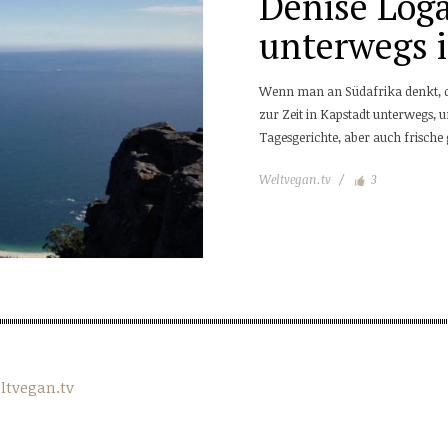
Denise Loga
unterwegs 
Wenn man an Südafrika denkt, dan
zur Zeit in Kapstadt unterwegs, u
Tagesgerichte, aber auch frische
Weltvegan.tv
3
ltvegan.tv