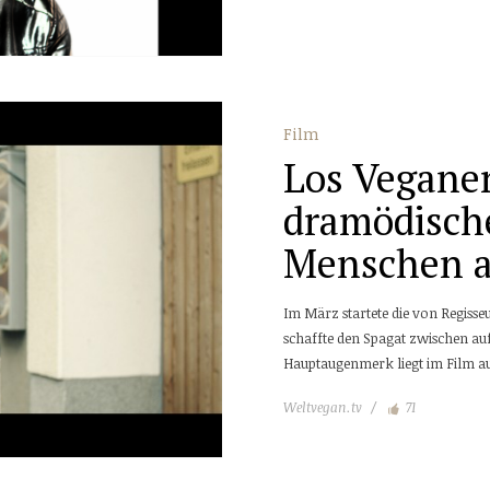
Film
Los Veganer
dramödische
Menschen 
Im März startete die von Regiss
schaffte den Spagat zwischen a
Hauptaugenmerk liegt im Film a
Weltvegan.tv
71