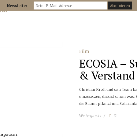
Newsletter
Film
ECOSIA – S
& Verstand
Christian Kroll und sein Team k
umzusetzen, dass ist schon was.
die Bäume pflanzt und Solaranlag
Weltvegan.tv
12