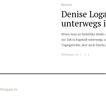
Reisen
Denise Loga
unterwegs 
Wenn man an Südafrika denkt, dan
zur Zeit in Kapstadt unterwegs, u
Tagesgerichte, aber auch frische
Weltvegan.tv
3
ltvegan.tv