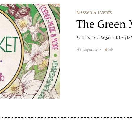
Messen & Events
The Green 
Berlin`s erster Veganer Lifestyle
Weltvegan.tv
69